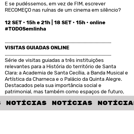
E se pudéssemos, em vez de FIM, escrever
RECOMEÇO nas ruínas de um cinema em silêncio?
12 SET • 15h e 21h | 18 SET • 15h • online
#TODOSemlinha
.........................................................................................
VISITAS GUIADAS ONLINE
.........................................................................................
Série de visitas guiadas a três instituições
relevantes para a História do território de Santa
Clara: a Academia de Santa Cecília, a Banda Musical e
Artística da Charneca e o Palácio da Quinta Alegre.
Destacados pela sua importância social e
patrimonial, mas também como espaços de futuro,
conhecê-los não é apenas visitar a memória material
Notícias Notícias Notícias 
e imaterial do passado, mas compreender melhor
este território no presente.
☛
ACADEMIA DE MÚSICA DE SANTA CECÍLIA
Visita guiada online