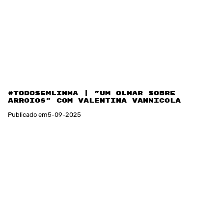
#TODOSemlinha | "Um olhar sobre
Arroios" com Valentina Vannicola
Publicado em
5
-
09
-
2025