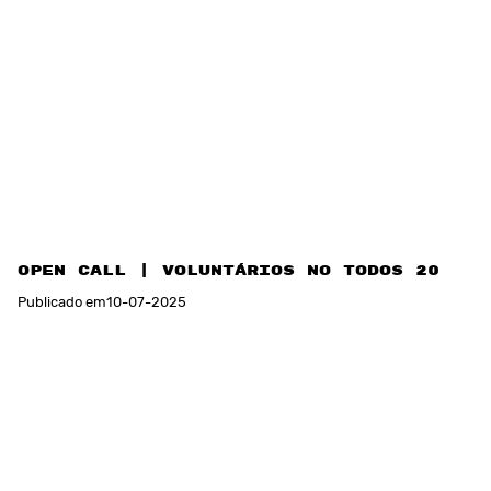
Open call | voluntários no TODOS 2025
Publicado em
10
-
07
-
2025