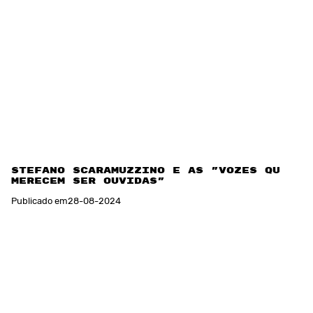
Stefano Scaramuzzino e as "vozes que
merecem ser ouvidas"
Publicado em
28
-
08
-
2024