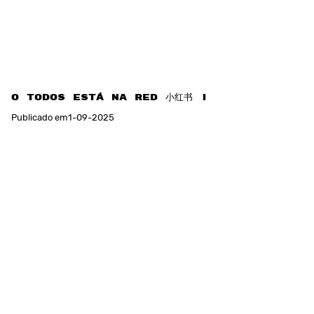
O TODOS está na RED 小红书 !
Publicado em
1
-
09
-
2025