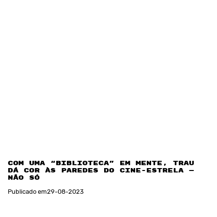
Com uma “biblioteca” em mente, Trauma
dá cor às paredes do Cine-Estrela — e
não só
Publicado em
29
-
08
-
2023