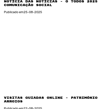
Notícia das Notícias - O TODOS 2025 na
Comunicação Social
Publicado em
25
-
08
-
2025
Visitas Guiadas Online - Património de
Arroios
Publicado em
22
-
08
-
2025